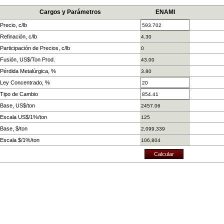
Cargos y Parámetros
ENAMI
Precio, c/lb
Refinación, c/lb
Participación de Precios, c/lb
Fusión, US$/Ton Prod.
Pérdida Metalúrgica, %
Ley Concentrado, %
Tipo de Cambio
Base, US$/ton
Escala US$/1%/ton
Base, $/ton
Escala $/1%/ton