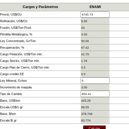
Cargos y Parámetros
ENAMI
Precio, US$/Oz
Refinación, US$/Oz
Fusión, US$/Ton Prod.
Pérdida Metalúrgica, %
Ley Concentrado, Gr/Ton
Recuperación, %
Cargo Flotación, US$/Ton min.
Cargo Stocks, US$/Ton min.
Cargo Plan de Cierre, US$/Ton min.
Cargo credito EE
Ley Mineral, Gr/ton
Incremento de maquila
Tipo de Cambio
Base, US$/ton
Escala US$/1 gr
Base, $/ton
Escala $/ gr