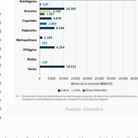
r
é
d
e
a
a
0
n
a
y
y
l
Fuente: Cochilco
a