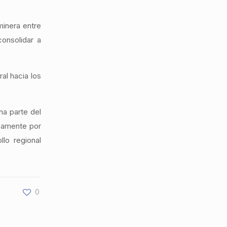
minera entre
consolidar a
al hacia los
na parte del
camente por
lo regional
0