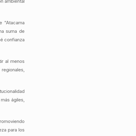
ón ambiental
que “Atacama
una suma de
ué confianza
ir al menos
regionales,
tucionalidad
 más ágiles,
 promoviendo
eza para los