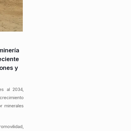
minería
reciente
iones y
es al 2034,
 crecimiento
r minerales
romovilidad,