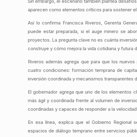
Sin embargo, el escenario también plantea desafíos r
aparecen como elementos críticos para sostener el
Así lo confirma Francisca Riveros, Gerenta Genera
puede estar preparada, si el auge minero se ab
proyectos. La pregunta clave no es cuánta inversión
construye y cómo mejora la vida cotidiana y futura
Riveros además agrega que para que los nuevos p
cuatro condiciones: formación temprana de capit
inversión coordinada y mecanismos transparentes 
El gobernador agrega que uno de los elementos cla
más ágil y coordinada frente al volumen de inversi
coordinadas y capaces de responder a la velocidad q
En esa línea, explica que el Gobierno Regional se
espacios de diálogo temprano entre servicios públic