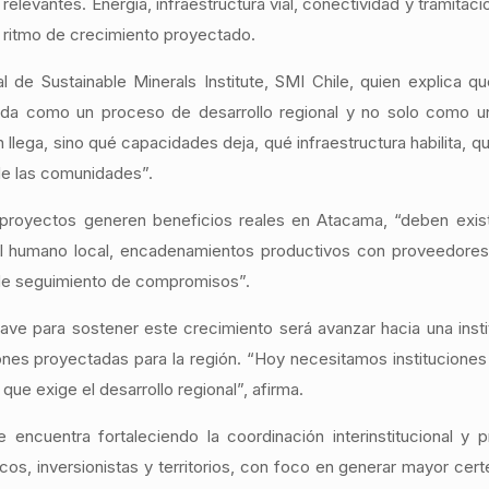
elevantes. Energía, infraestructura vial, conectividad y tramitaci
 ritmo de crecimiento proyectado.
l de Sustainable Minerals Institute, SMI Chile, quien explica 
orda como un proceso de desarrollo regional y no solo como 
 llega, sino qué capacidades deja, qué infraestructura habilita, q
 de las comunidades”.
royectos generen beneficios reales en Atacama, “deben exist
al humano local, encadenamientos productivos con proveedores 
de seguimiento de compromisos”.
ve para sostener este crecimiento será avanzar hacia una insti
ones proyectadas para la región. “Hoy necesitamos instituciones
ue exige el desarrollo regional”, afirma.
 encuentra fortaleciendo la coordinación interinstitucional y
os, inversionistas y territorios, con foco en generar mayor cert