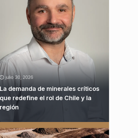
julio 30, 2026
La demanda de minerales críticos
que redefine el rol de Chile y la
región