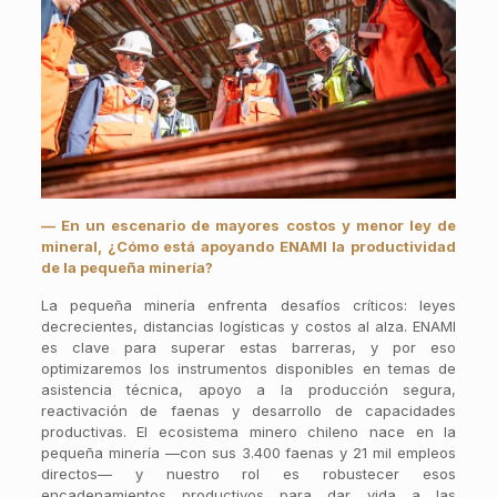
— En un escenario de mayores costos y menor ley de
mineral, ¿Cómo está apoyando ENAMI la productividad
de la pequeña minería?
La pequeña minería enfrenta desafíos críticos: leyes
decrecientes, distancias logísticas y costos al alza. ENAMI
es clave para superar estas barreras, y por eso
optimizaremos los instrumentos disponibles en temas de
asistencia técnica, apoyo a la producción segura,
reactivación de faenas y desarrollo de capacidades
productivas. El ecosistema minero chileno nace en la
pequeña minería —con sus 3.400 faenas y 21 mil empleos
directos— y nuestro rol es robustecer esos
encadenamientos productivos para dar vida a las